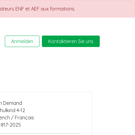
rateurs ENF et AEF aux formations.
Anmelden
Kontaktieren Sie uns
Help
Kurse
n Demand
hulkind 4-12
ench / Français
-817-2025