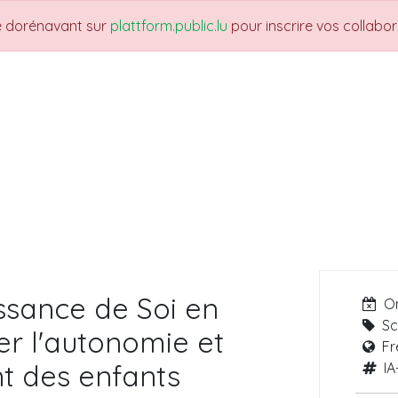
re dorénavant sur
plattform.public.lu
pour inscrire vos collabo
THEMES
NEWS
JOBS
Trainings
issance de Soi en
O
Sc
er l'autonomie et
Fr
t des enfants
IA