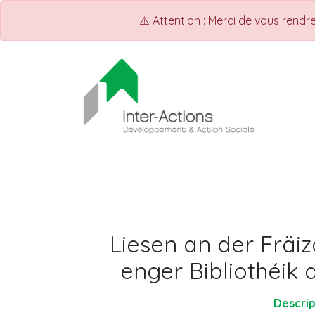
⚠️ Attention : Merci de vous rend
ACCUEIL
Shop
Events
Liesen an der Fräi
enger Bibliothéik 
Descrip