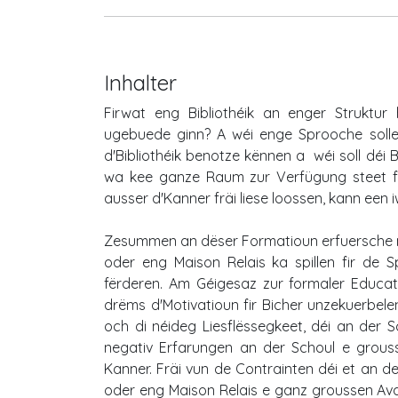
Inhalter
Firwat eng Bibliothéik an enger Struktur
ugebuede ginn? A wéi enge Sprooche sollen
d'Bibliothéik benotze kënnen a wéi soll déi 
wa kee ganze Raum zur Verfügung steet fir v
ausser d'Kanner fräi liese loossen, kann een
Zesummen an dëser Formatioun erfuersche m
oder eng Maison Relais ka spillen fir de
fërderen. Am Géigesaz zur formaler Educati
drëms d'Motivatioun fir Bicher unzekuerbelen,
och di néideg Liesflëssegkeet, déi an der S
negativ Erfarungen an der Schoul e grous
Kanner. Fräi vun de Contrainten déi et an de
oder eng Maison Relais e ganz groussen Ava