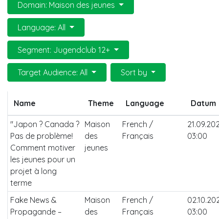
Domain: Maison des jeunes
Language: All
Segment: Jugendclub 12+
Target Audience: All
Sort by
Name
Theme
Language
Datum
"Japon ? Canada ?
Maison
French /
21.09.20
Pas de problème!
des
Français
03:00
Comment motiver
jeunes
les jeunes pour un
projet à long
terme
Fake News &
Maison
French /
02.10.20
Propagande –
des
Français
03:00