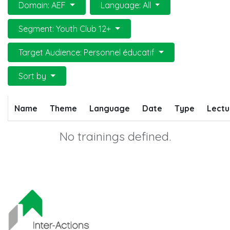
Domain: AEF
Language: All
Segment: Youth Club 12+
Target Audience: Personnel éducatif
Sort by
Name
Theme
Language
Date
Type
Lectu
No trainings defined.