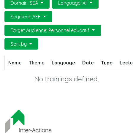
Domain: SEA
Language: All
Segment: AEF
Target Audience: Personnel éducatif
Sort by
Name
Theme
Language
Date
Type
Lectu
No trainings defined.