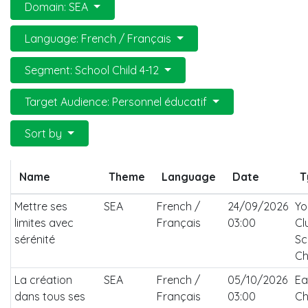
Domain: SEA
Language: French / Français
Segment: School Child 4-12
Target Audience: Personnel éducatif
Sort by
Name
Theme
Language
Date
T
Mettre ses
SEA
French /
24/09/2026
Yo
limites avec
Français
03:00
Cl
sérénité
Sc
Ch
La création
SEA
French /
05/10/2026
Ea
dans tous ses
Français
03:00
Ch