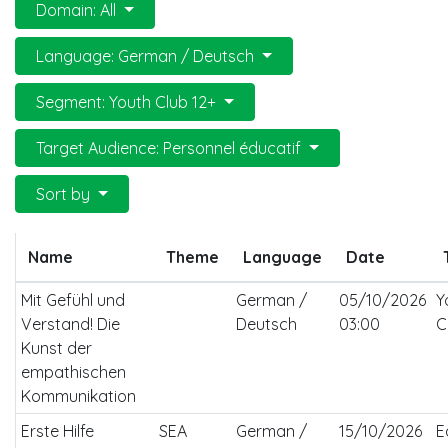
Domain: All
Language: German / Deutsch
Segment: Youth Club 12+
Target Audience: Personnel éducatif
Sort by
Name
Theme
Language
Date
Mit Gefühl und
German /
05/10/2026
Y
Verstand! Die
Deutsch
03:00
C
Kunst der
empathischen
Kommunikation
Erste Hilfe
SEA
German /
15/10/2026
E