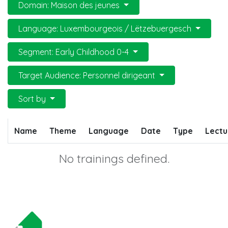
Domain: Maison des jeunes
Language: Luxembourgeois / Lëtzebuergesch
Segment: Early Childhood 0-4
Target Audience: Personnel dirigeant
Sort by
Name
Theme
Language
Date
Type
Lectu
No trainings defined.