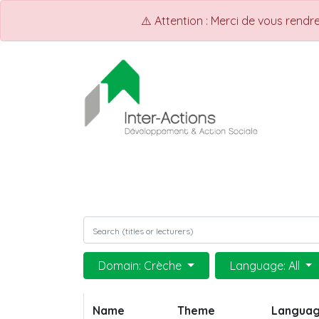
⚠️ Attention : Merci de vous rend
ACCUEIL
Shop
Events
Domain: Crèche
Language: All
Name
Theme
Langua