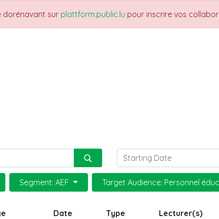
re dorénavant sur
plattform.public.lu
pour inscrire vos collabo
THEMES
NEWS
JOBS
Trainings
Segment: AEF
Target Audience: Personnel éduc
ge
Date
Type
Lecturer(s)