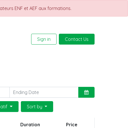
rateurs ENF et AEF aux formations.
Sign in
Contact Us
Help
Courses
atif
Sort by
Duration
Price