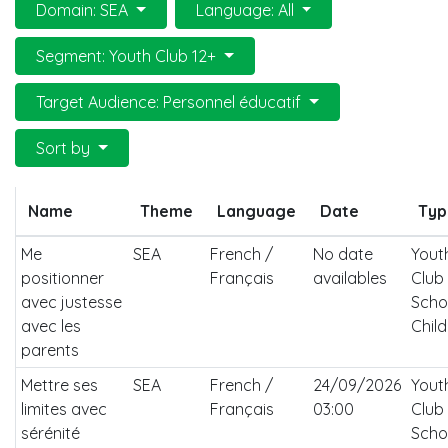
Domain: SEA
Language: All
Segment: Youth Club 12+
Target Audience: Personnel éducatif
Sort by
Name
Theme
Language
Date
Typ
Me
SEA
French /
No date
Yout
positionner
Français
availables
Club 
avec justesse
Scho
avec les
Child
parents
Mettre ses
SEA
French /
24/09/2026
Yout
limites avec
Français
03:00
Club 
sérénité
Scho