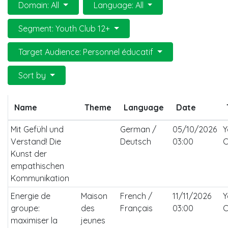
Domain: All
Language: All
Segment: Youth Club 12+
Target Audience: Personnel éducatif
Sort by
Name
Theme
Language
Date
Mit Gefühl und
German /
05/10/2026
Y
Verstand! Die
Deutsch
03:00
C
Kunst der
empathischen
Kommunikation
Energie de
Maison
French /
11/11/2026
Y
groupe:
des
Français
03:00
C
maximiser la
jeunes