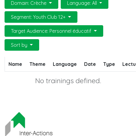
Domain: Crèche
Language: All
Segment: Youth Club 12+
Target Audience: Personnel éducatif
Sort by
Name
Theme
Language
Date
Type
Lectu
No trainings defined.