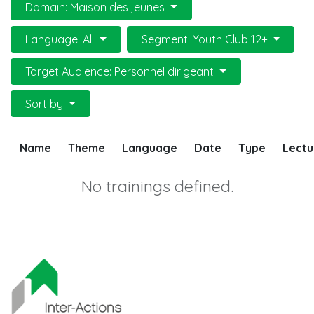
Domain: Maison des jeunes
Language: All
Segment: Youth Club 12+
Target Audience: Personnel dirigeant
Sort by
Name
Theme
Language
Date
Type
Lectu
No trainings defined.