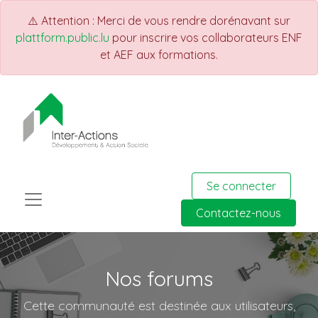
⚠️ Attention : Merci de vous rendre dorénavant sur
plattform.public.lu
pour inscrire vos collaborateurs ENF
et AEF aux formations.
Se connecter
Contactez-nous
Nos forums
Cette communauté est destinée aux utilisateurs,