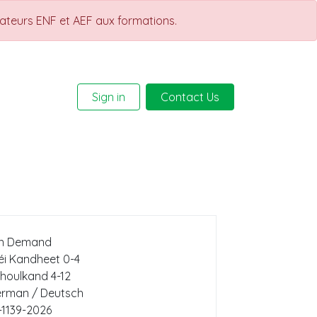
rateurs ENF et AEF aux formations.
Sign in
Contact Us
Help
Courses
n Demand
éi Kandheet 0-4
houlkand 4-12
rman / Deutsch
-1139-2026