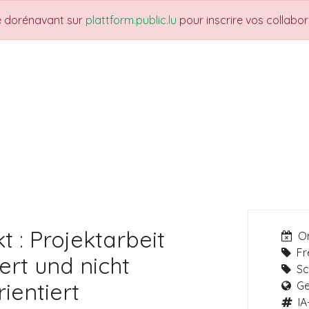
re dorénavant sur
plattform.public.lu
pour inscrire vos collabo
THEMES
NEWS
JOBS
Trainings
t : Projektarbeit
O
Fr
ert und nicht
Sc
ientiert
Ge
IA