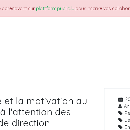
re dorénavant sur
plattform.public.lu
pour inscrire vos collabo
UARTIERS
THEMES
NEWS
JOBS
Fo
e et la motivation au
20
An
 à l'attention des
Pe
de direction
Je
En