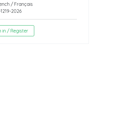
ench / Français
-1219-2026
n in / Register