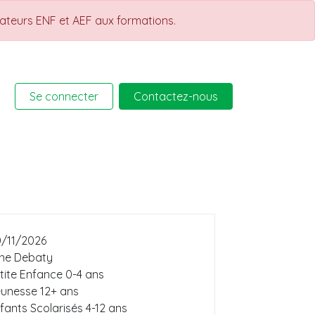
rateurs ENF et AEF aux formations.
Se connecter
Contactez-nous
rmations
Help
Cours
/11/2026
ne Debaty
tite Enfance 0-4 ans
unesse 12+ ans
fants Scolarisés 4-12 ans