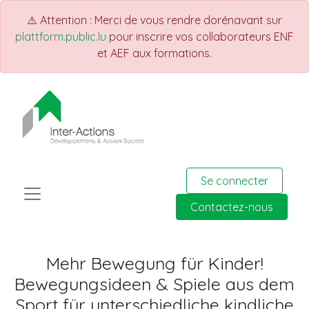
⚠️ Attention : Merci de vous rendre dorénavant sur
plattform.public.lu
pour inscrire vos collaborateurs ENF
et AEF aux formations.
Se connecter
Contactez-nous
Mehr Bewegung für Kinder!
Bewegungsideen & Spiele aus dem
Sport für unterschiedliche kindliche