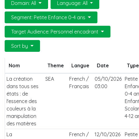
Domain: All
Language: All
Segment: Petite Enfance 0-4 ans
Target Audience: Personnel encadrant
Sort by
Nom
Theme
Langue
Date
Type
La création
SEA
French /
05/10/2026
Petite
dans tous ses
Français
03:00
Enfan
états : de
0-4 an
l'essence des
Enfan
couleurs à la
Scolar
manipulation
4-12 a
des matières
La
French /
12/10/2026
Petite