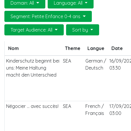
Domain: All
Language: All
Segment: Petite Enfance 0-4 ans
Target Audience: All
Sort by
Nom
Theme
Langue
Date
Kinderschutz beginnt bei
SEA
German /
16/09/20
uns: Meine Haltung
Deutsch
03:30
macht den Unterschied
Négocier ... avec succès!
SEA
French /
17/09/20
Français
03:00