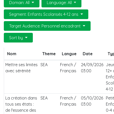
Domain: All
Language: All
Segment: Enfants Scolarisés 4-12 ans
Target Audience: Personnel encadrant
Sort by
Nom
Theme
Langue
Date
Ty
Mettre ses limites
SEA
French /
24/09/2026
Jeu
avec sérénité
Français
03:00
12+ 
Enf
Scol
4-12
La création dans
SEA
French /
05/10/2026
Peti
tous ses états :
Français
03:00
Enf
de l'essence des
0-4 