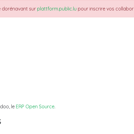
re dorénavant sur
plattform.public.lu
pour inscrire vos collabo
UARTIERS
THEMES
NEWS
JOBS
Fo
Odoo, le
ERP Open Source
.
s