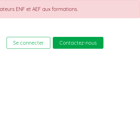
rateurs ENF et AEF aux formations.
Se connecter
Contactez-nous
rmations
Help
Cours