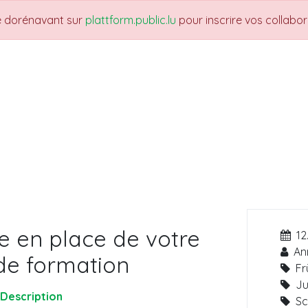
re dorénavant sur
plattform.public.lu
pour inscrire vos collabo
THEMES
NEWS
JOBS
Trainings
 en place de votre
12
An
de formation
Fr
Ju
Description
Sc