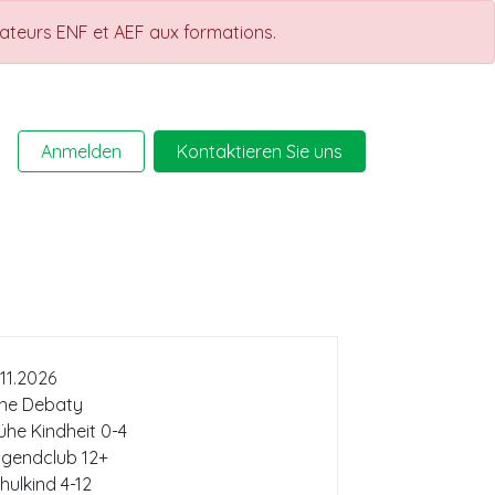
rateurs ENF et AEF aux formations.
Anmelden
Kontaktieren Sie uns
Help
Kurse
.11.2026
ne Debaty
ühe Kindheit 0-4
gendclub 12+
hulkind 4-12