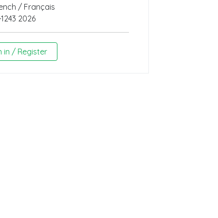
ench / Français
-1243 2026
n in / Register