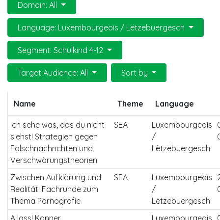
Domain: All
Language: Luxembourgeois / Lëtzebuergesch
Segment: Schulkind 4-12
Target Audience: All
Sort by
Name
Theme
Language
Ich sehe was, das du nicht
SEA
Luxembourgeois
siehst! Strategien gegen
/
Falschnachrichten und
Lëtzebuergesch
Verschwörungstheorien
Zwischen Aufklärung und
SEA
Luxembourgeois
Realität: Fachrunde zum
/
Thema Pornografie
Lëtzebuergesch
A lass! Kanner
Luxembourgeois