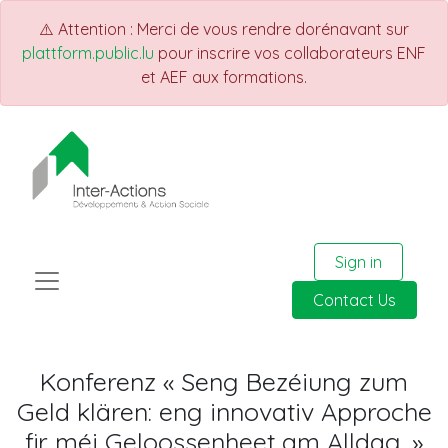
⚠️ Attention : Merci de vous rendre dorénavant sur
plattform.public.lu
pour inscrire vos collaborateurs ENF
et AEF aux formations.
Sign in
Contact Us
Konferenz « Seng Bezéiung zum
Geld klären: eng innovativ Approche
fir méi Geloossenheet am Alldag. »