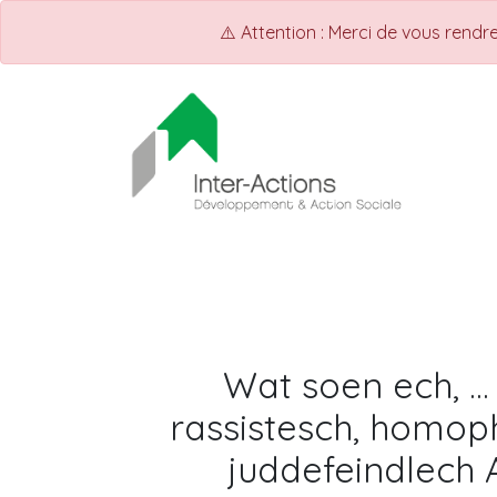
⚠️ Attention : Merci de vous rend
ACCUEIL
Shop
Events
Wat soen ech, .
rassistesch, homop
juddefeindlech