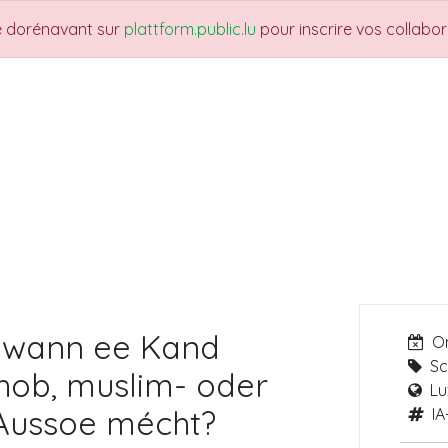
re dorénavant sur
plattform.public.lu
pour inscrire vos collabo
THEMES
NEWS
JOBS
Trainings
.. wann ee Kand
O
Sc
hob, muslim- oder
Lu
 Aussoe mécht?
IA