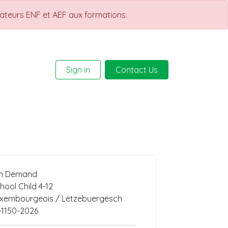
rateurs ENF et AEF aux formations.
Sign in
Contact Us
Help
Courses
n Demand
hool Child 4-12
xembourgeois / Lëtzebuergesch
-1150-2026