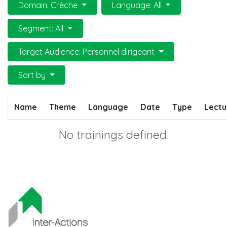
Domain: Crèche
Language: All
Segment: All
Target Audience: Personnel dirigeant
Sort by
Name
Theme
Language
Date
Type
Lectu
No trainings defined.