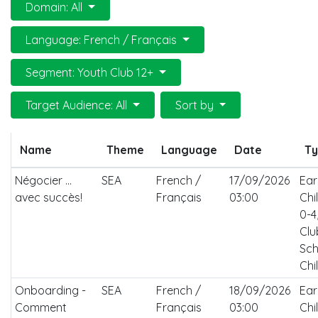
Domain: All
Language: French / Français
Segment: Youth Club 12+
Target Audience: All
Sort by
Name
Theme
Language
Date
T
Négocier ...
SEA
French /
17/09/2026
Ear
avec succès!
Français
03:00
Chi
0-4
Clu
Sch
Chi
Onboarding -
SEA
French /
18/09/2026
Ear
Comment
Français
03:00
Chi