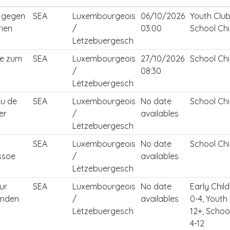
n gegen
SEA
Luxembourgeois
06/10/2026
Youth Club
ien
/
03:00
School Chi
Lëtzebuergesch
de zum
SEA
Luxembourgeois
27/10/2026
School Chi
/
08:30
Lëtzebuergesch
Zu de
SEA
Luxembourgeois
No date
School Chi
er
/
availables
Lëtzebuergesch
SEA
Luxembourgeois
No date
School Chi
ssoe
/
availables
Lëtzebuergesch
ur
SEA
Luxembourgeois
No date
Early Chil
enden
/
availables
0-4, Youth
Lëtzebuergesch
12+, Schoo
4-12