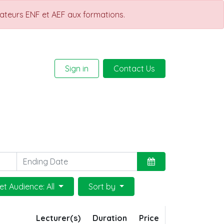
rateurs ENF et AEF aux formations.
Sign in
Contact Us
Help
Courses
et Audience: All
Sort by
Lecturer(s)
Duration
Price