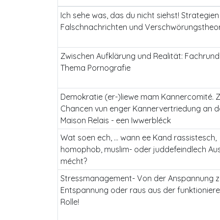
Ich sehe was, das du nicht siehst! Strategie
Falschnachrichten und Verschwörungstheor
Zwischen Aufklärung und Realität: Fachrun
Thema Pornografie
Demokratie (er-)liewe mam Kannercomité. 
Chancen vun enger Kannervertriedung an d
Maison Relais - een Iwwerbléck
Wat soen ech, ... wann ee Kand rassistesch,
homophob, muslim- oder juddefeindlech Au
mécht?
Stressmanagement- Von der Anspannung z
Entspannung oder raus aus der funktionier
Rolle!