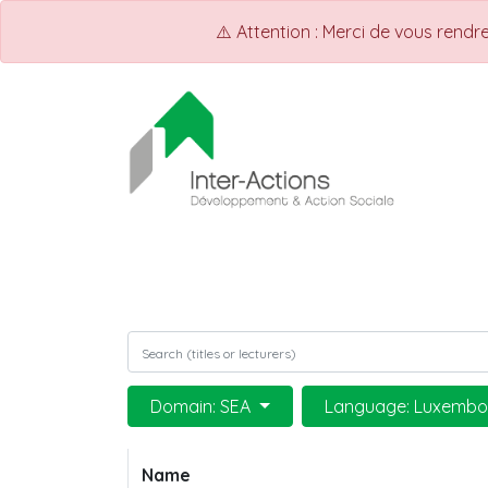
⚠️ Attention : Merci de vous rend
ACCUEIL
Shop
Events
Domain: SEA
Language: Luxembo
Name