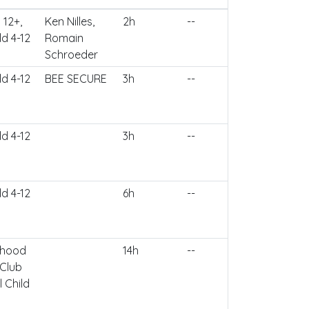
 12+,
Ken Nilles,
2h
--
ld 4-12
Romain
Schroeder
ld 4-12
BEE SECURE
3h
--
ld 4-12
3h
--
ld 4-12
6h
--
dhood
14h
--
 Club
l Child