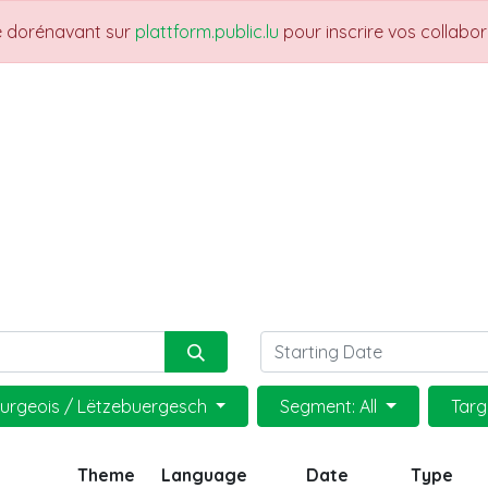
re dorénavant sur
plattform.public.lu
pour inscrire vos collabo
THEMES
NEWS
JOBS
Trainings
urgeois / Lëtzebuergesch
Segment: All
Targ
Theme
Language
Date
Type