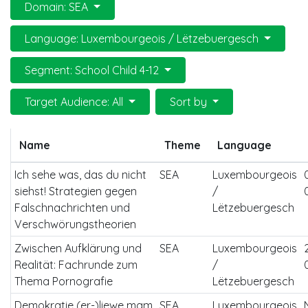
Domain: SEA
Language: Luxembourgeois / Lëtzebuergesch
Segment: School Child 4-12
Target Audience: All
Sort by
Name
Theme
Language
Ich sehe was, das du nicht
SEA
Luxembourgeois
siehst! Strategien gegen
/
Falschnachrichten und
Lëtzebuergesch
Verschwörungstheorien
Zwischen Aufklärung und
SEA
Luxembourgeois
Realität: Fachrunde zum
/
Thema Pornografie
Lëtzebuergesch
Demokratie (er-)liewe mam
SEA
Luxembourgeois