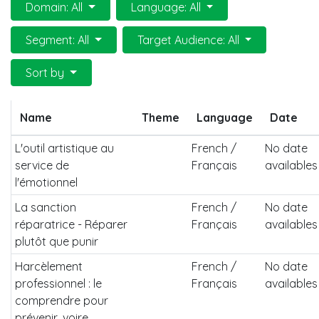
Domain: All
Language: All
Segment: All
Target Audience: All
Sort by
Name
Theme
Language
Date
L'outil artistique au
French /
No date
service de
Français
availables
l'émotionnel
La sanction
French /
No date
réparatrice - Réparer
Français
availables
plutôt que punir
Harcèlement
French /
No date
professionnel : le
Français
availables
comprendre pour
prévenir, voire