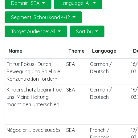
Domain: SEA
Language: All
Segment: Schoulkand 4-12
Target Audience: All
Sort by
Name
Theme
Language
D
Fit für Fokus- Durch
SEA
German /
16
Bewegung und Spiel die
Deutsch
03
Konzentration fördern
Kinderschutz beginnt bei
SEA
German /
16
uns: Meine Haltung
Deutsch
03
macht den Unterschied
Négocier ... avec succès!
SEA
French /
17
Français
03