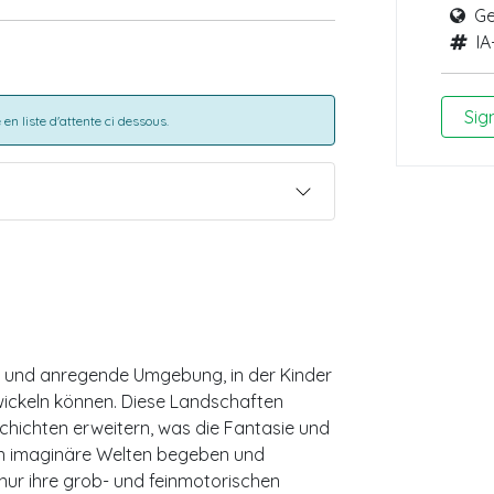
Ge
IA
Sig
en liste d'attente ci dessous.
e und anregende Umgebung, in der Kinder
twickeln können. Diese Landschaften
schichten erweitern, was die Fantasie und
h in imaginäre Welten begeben und
 nur ihre grob- und feinmotorischen