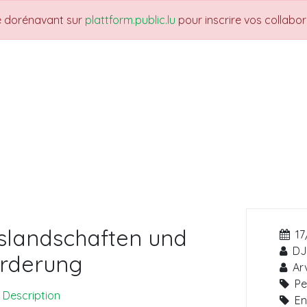
re dorénavant sur
plattform.public.lu
pour inscrire vos collabo
UARTIERS
THEMES
NEWS
JOBS
Fo
slandschaften und
17
DJ
örderung
Ar
Pe
Description
En