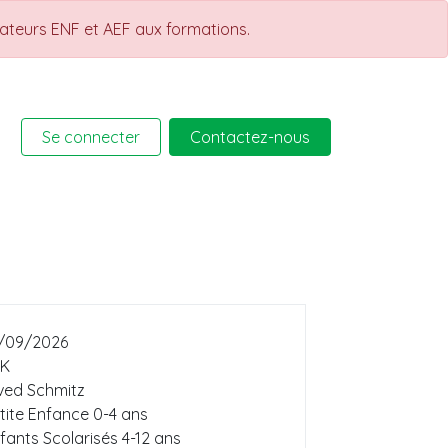
rateurs ENF et AEF aux formations.
Se connecter
Contactez-nous
rmations
Help
Cours
/09/2026
K
ved Schmitz
tite Enfance 0-4 ans
fants Scolarisés 4-12 ans