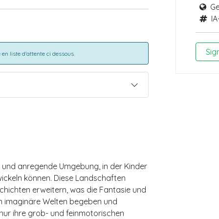
Ge
IA
Sig
en liste d'attente ci dessous.
e und anregende Umgebung, in der Kinder
twickeln können. Diese Landschaften
schichten erweitern, was die Fantasie und
h in imaginäre Welten begeben und
 nur ihre grob- und feinmotorischen