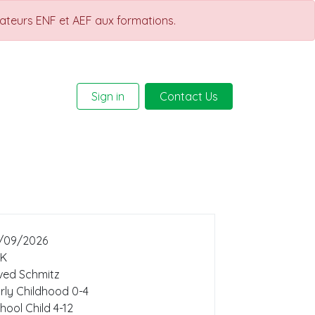
rateurs ENF et AEF aux formations.
Sign in
Contact Us
Help
Courses
/09/2026
K
ved Schmitz
rly Childhood 0-4
hool Child 4-12