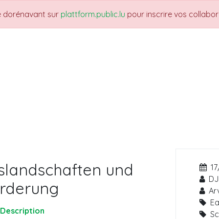
re dorénavant sur
plattform.public.lu
pour inscrire vos collabo
THEMES
NEWS
JOBS
Trainings
slandschaften und
17
DJ
örderung
Ar
Ea
Description
Sc