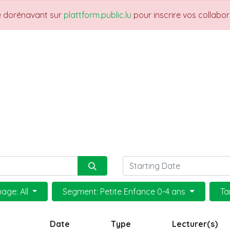
re dorénavant sur
plattform.public.lu
pour inscrire vos collabo
UARTIERS
THEMES
NEWS
JOBS
Fo
age: All
Segment: Petite Enfance 0-4 ans
Ta
Date
Type
Lecturer(s)