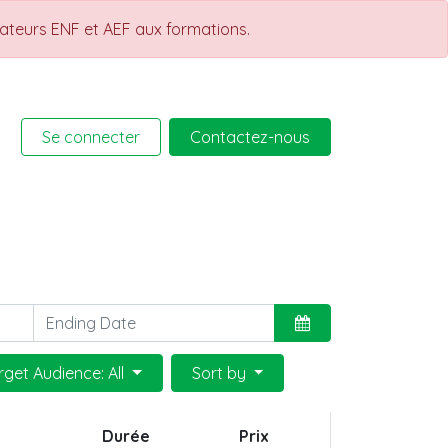
rateurs ENF et AEF aux formations.
Se connecter
Contactez-nous
rmations
Help
Cours
rget Audience: All
Sort by
Durée
Prix