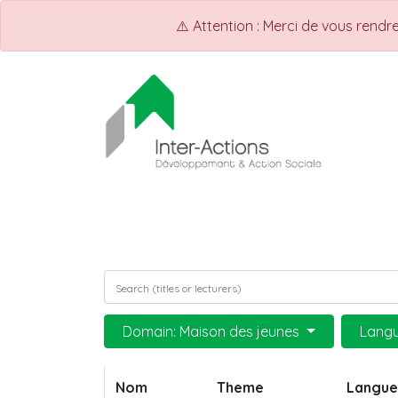
⚠️ Attention : Merci de vous rend
ACCUEIL
INTER-ACTIONS
Q
Domain: Maison des jeunes
Langu
Nom
Theme
Langue