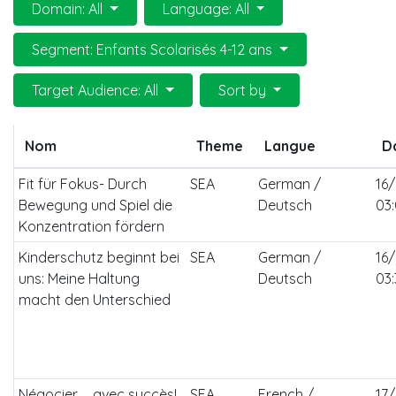
Domain: All
Language: All
Segment: Enfants Scolarisés 4-12 ans
Target Audience: All
Sort by
Nom
Theme
Langue
D
Fit für Fokus- Durch
SEA
German /
16
Bewegung und Spiel die
Deutsch
03
Konzentration fördern
Kinderschutz beginnt bei
SEA
German /
16
uns: Meine Haltung
Deutsch
03
macht den Unterschied
Négocier ... avec succès!
SEA
French /
17