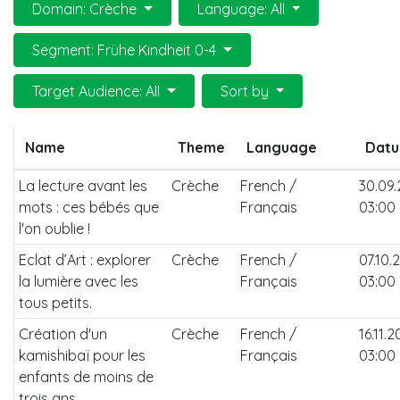
Domain: Crèche
Language: All
Segment: Frühe Kindheit 0-4
Target Audience: All
Sort by
Name
Theme
Language
Dat
La lecture avant les
Crèche
French /
30.09
mots : ces bébés que
Français
03:00
l'on oublie !
Eclat d’Art : explorer
Crèche
French /
07.10.
la lumière avec les
Français
03:00
tous petits.
Création d'un
Crèche
French /
16.11.
kamishibaï pour les
Français
03:00
enfants de moins de
trois ans