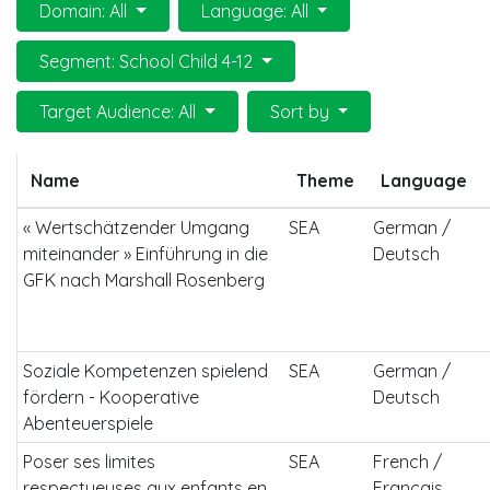
Domain: All
Language: All
Segment: School Child 4-12
Target Audience: All
Sort by
Name
Theme
Language
« Wertschätzender Umgang
SEA
German /
miteinander » Einführung in die
Deutsch
GFK nach Marshall Rosenberg
Soziale Kompetenzen spielend
SEA
German /
fördern - Kooperative
Deutsch
Abenteuerspiele
Poser ses limites
SEA
French /
respectueuses aux enfants en
Français