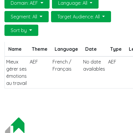
Domain: AEF
Language: All
Segment: All
Target Audience: All
Sort by
Name
Theme
Language
Date
Type
L
Mieux
AEF
French /
No date
AEF
gérer ses
Français
availables
émotions
au travail