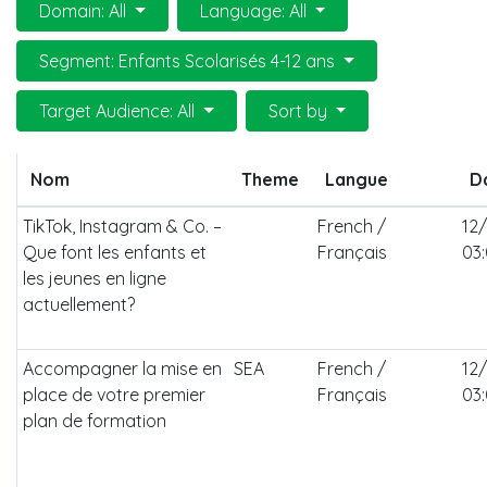
Domain: All
Language: All
Segment: Enfants Scolarisés 4-12 ans
Target Audience: All
Sort by
Nom
Theme
Langue
D
TikTok, Instagram & Co. –
French /
12
Que font les enfants et
Français
03
les jeunes en ligne
actuellement?
Accompagner la mise en
SEA
French /
12
place de votre premier
Français
03
plan de formation