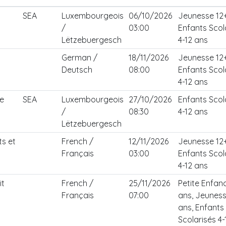
SEA
Luxembourgeois
06/10/2026
Jeunesse 12+
/
03:00
Enfants Scol
Lëtzebuergesch
4-12 ans
German /
18/11/2026
Jeunesse 12+
Deutsch
08:00
Enfants Scol
4-12 ans
de
SEA
Luxembourgeois
27/10/2026
Enfants Scol
/
08:30
4-12 ans
Lëtzebuergesch
ts et
French /
12/11/2026
Jeunesse 12+
Français
03:00
Enfants Scol
4-12 ans
it
French /
25/11/2026
Petite Enfan
Français
07:00
ans, Jeuness
ans, Enfants
Scolarisés 4-