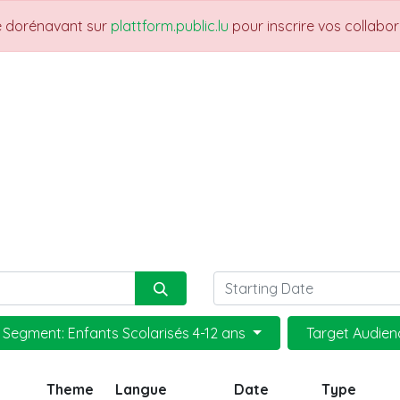
re dorénavant sur
plattform.public.lu
pour inscrire vos collabo
UARTIERS
THEMES
NEWS
JOBS
Fo
Segment: Enfants Scolarisés 4-12 ans
Target Audienc
Theme
Langue
Date
Type