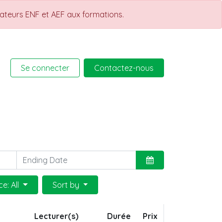
rateurs ENF et AEF aux formations.
Se connecter
Contactez-nous
rmations
Help
Cours
e: All
Sort by
Lecturer(s)
Durée
Prix