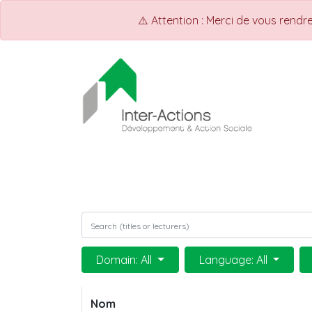
⚠️ Attention : Merci de vous rend
ACCUEIL
INTER-ACTIONS
Q
Domain: All
Language: All
Nom