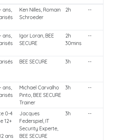
 ans,
Ken Nilles, Romain
2h
--
arisés
Schroeder
 ans,
Igor Loran, BEE
2h
--
arisés
SECURE
30mins
arisés
BEE SECURE
3h
--
 ans,
Michael Carvalho
3h
--
arisés
Pinto, BEE SECURE
Trainer
ce 0-4
Jacques
3h
--
e 12+
Federspiel, IT
Security Experte,
12 ans
BEE SECURE