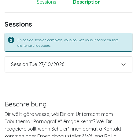
Sessions
Description
Sessions
En cas de session complète, vous pouvez vous inscrire en liste
d'attente ci dessous.
Session Tue 27/10/2026
Beschreibung
Dir wëllt gäre wësse, wéi Dir am Unterrecht mam
Tabuthema "Pornografie" ëmgoe kënnt? Wéi Dir
réageiere sollt wann Schüler*innen domat a Kontakt
kommen oder Froen dozou stellen? Wéi eng Roll a