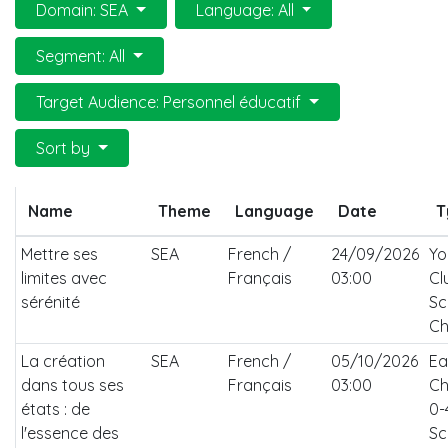
Domain: SEA
Language: All
Segment: All
Target Audience: Personnel éducatif
Sort by
Name
Theme
Language
Date
T
Mettre ses
SEA
French /
24/09/2026
Yo
limites avec
Français
03:00
Cl
sérénité
Sc
Ch
La création
SEA
French /
05/10/2026
Ea
dans tous ses
Français
03:00
Ch
états : de
0-
l'essence des
Sc