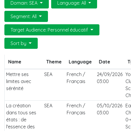
Domain: SEA
Language: All
Segment: All
Target Audience: Personnel éducatif
Sort by
Name
Theme
Language
Date
T
Mettre ses
SEA
French /
24/09/2026
Yo
limites avec
Français
03:00
Cl
sérénité
Sc
Ch
La création
SEA
French /
05/10/2026
Ea
dans tous ses
Français
03:00
Ch
états : de
0-
l'essence des
Sc