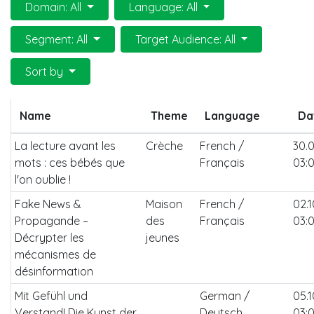
Domain: All
Language: All
Segment: All
Target Audience: All
Sort by
Name
Theme
Language
Da
La lecture avant les
Crèche
French /
30.
mots : ces bébés que
Français
03:
l'on oublie !
Fake News &
Maison
French /
02.
Propagande –
des
Français
03:
Décrypter les
jeunes
mécanismes de
désinformation
Mit Gefühl und
German /
05.
Verstand! Die Kunst der
Deutsch
03: