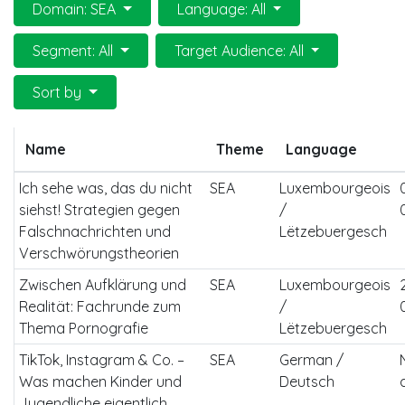
Domain: SEA
Language: All
Segment: All
Target Audience: All
Sort by
Name
Theme
Language
Ich sehe was, das du nicht
SEA
Luxembourgeois
siehst! Strategien gegen
/
Falschnachrichten und
Lëtzebuergesch
Verschwörungstheorien
Zwischen Aufklärung und
SEA
Luxembourgeois
Realität: Fachrunde zum
/
Thema Pornografie
Lëtzebuergesch
TikTok, Instagram & Co. –
SEA
German /
Was machen Kinder und
Deutsch
Jugendliche eigentlich