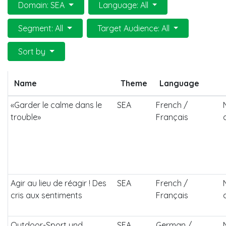
Domain: SEA
Language: All
Segment: All
Target Audience: All
Sort by
Name
Theme
Language
«Garder le calme dans le
SEA
French /
trouble»
Français
Agir au lieu de réagir ! Des
SEA
French /
cris aux sentiments
Français
Outdoor-Sport und
SEA
German /