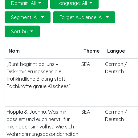
Domain: All
Language: All
Segment: All
Target Audience: All
Sort by
Nom
Theme
Langue
„Bunt beginnt bei uns –
SEA
German /
Diskriminierungssensible
Deutsch
frühkindliche Bildung statt
Fachkräfte graue Klischees“
Hoppla & Juchhu. Was mir
SEA
German /
passiert und euch nervt…für
Deutsch
mich aber sinnvoll ist. Wie sich
Wahrnehmungsbesonderheiten